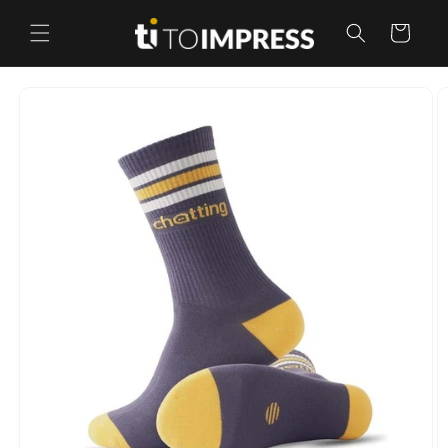
Skip to
content
Cart
Skip to
product
information