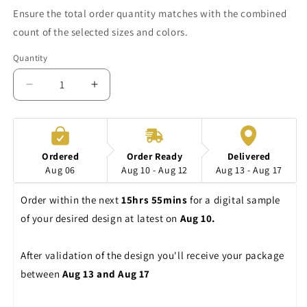
Ensure the total order quantity matches with the combined
count of the selected sizes and colors.
Quantity
Decrease
Increase
quantity
quantity
for
for
Sportsokken
Sportsokken
|
|
Ordered
Order Ready
Delivered
Custom
Custom
Aug 06
Aug 10 - Aug 12
Aug 13 - Aug 17
made
made
Order within the next 
15hrs 55mins
 for a digital sample 
of your desired design at latest on 
Aug 10. 
After validation of the design you'll receive your package 
between 
Aug 13 and Aug 17