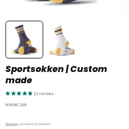
Sportsokken | Custom
made
15 reviews
SKU:
MIMWCS69
Shipping
calculated at checkout.